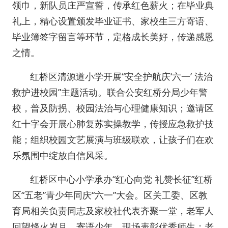
领巾，新队员庄严宣誓，传承红色薪火；在毕业典
礼上，精心设置颁发毕业证书、家校生三方寄语、
毕业簿签字留言等环节，定格成长美好，传递感恩
之情。
红桥区清源道小学开展“安全护航庆‘六一’ 法治
救护进校园”主题活动。联合公安红桥分局少年警
校，普及防拐、校园法治与心理健康知识；邀请区
红十字会开展心肺复苏实操教学，传授应急救护技
能；组织校园文艺展演与班级联欢，让孩子们在欢
乐氛围中绽放自信风采。
红桥区中心小学承办“红心向党 礼赞长征”红桥
区“五老”青少年同庆“六一”大会。区关工委、区教
育局相关负责同志及家校社代表齐聚一堂，老军人
回望烽火岁月、寄语少年，现场表彰优秀师生；老