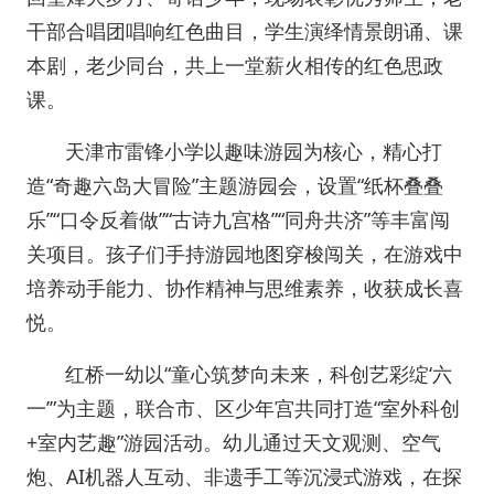
干部合唱团唱响红色曲目，学生演绎情景朗诵、课
本剧，老少同台，共上一堂薪火相传的红色思政
课。
天津市雷锋小学以趣味游园为核心，精心打
造“奇趣六岛大冒险”主题游园会，设置“纸杯叠叠
乐”“口令反着做”“古诗九宫格”“同舟共济”等丰富闯
关项目。孩子们手持游园地图穿梭闯关，在游戏中
培养动手能力、协作精神与思维素养，收获成长喜
悦。
红桥一幼以“童心筑梦向未来，科创艺彩绽‘六
一’”为主题，联合市、区少年宫共同打造“室外科创
+室内艺趣”游园活动。幼儿通过天文观测、空气
炮、AI机器人互动、非遗手工等沉浸式游戏，在探