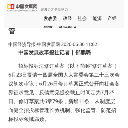
穿透力才是影响力
招投标法修订草案公布 强化全链条监
发改委
政经
社会
能源
产经
债市
导报现场
管
中国发展视频
聚焦东方
中国经济导报-中国发展网
2026-06-30 11:02
长江经济带
国家级新区
健康
中国发展改革报社记者 | 邵鹏璐
品牌
发展导航
京津冀协同发展
招标投标法修订草案（以下简称“修订草案”）
一带一路
G60
国家援疆
6月23日提请十四届全国人大常委会第二十三次会
中部崛起
议初次审议；6月26日修订草案正式公开向社会各
全国闲置资产信息共享平台
界征求意见，反馈意见提交截止时间定为7月25
粤港澳大湾区
日。修订草案共6章79条，新增11条，从制度层
面健全招投标管理长效机制、强化监管、防范招
标投标领域腐败。