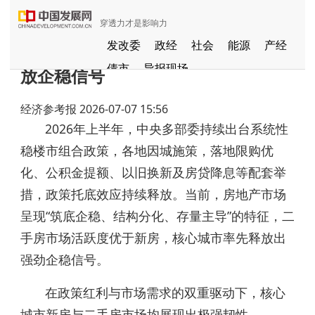
穿透力才是影响力
稳楼市政策托底显效 核心城市率先释
发改委
政经
社会
能源
产经
债市
导报现场
放企稳信号
中国发展视频
聚焦东方
经济参考报
2026-07-07 15:56
长江经济带
国家级新区
健康
2026年上半年，中央多部委持续出台系统性
品牌
发展导航
京津冀协同发展
稳楼市组合政策，各地因城施策，落地限购优
一带一路
G60
国家援疆
化、公积金提额、以旧换新及房贷降息等配套举
中部崛起
措，政策托底效应持续释放。当前，房地产市场
全国闲置资产信息共享平台
呈现“筑底企稳、结构分化、存量主导”的特征，二
粤港澳大湾区
手房市场活跃度优于新房，核心城市率先释放出
强劲企稳信号。
在政策红利与市场需求的双重驱动下，核心
城市新房与二手房市场均展现出极强韧性。