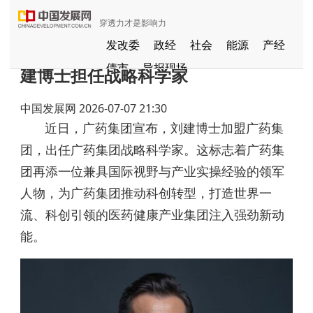
穿透力才是影响力
揽获国际顶尖人才！广药集团引进刘
发改委
政经
社会
能源
产经
债市
导报现场
建博士担任战略科学家
中国发展视频
聚焦东方
中国发展网
2026-07-07 21:30
长江经济带
国家级新区
健康
近日，广药集团宣布，刘建博士加盟广药集
品牌
发展导航
京津冀协同发展
团，出任广药集团战略科学家。这标志着广药集
一带一路
G60
国家援疆
团再添一位兼具国际视野与产业实操经验的领军
中部崛起
人物，为广药集团推动科创转型，打造世界一
全国闲置资产信息共享平台
流、科创引领的医药健康产业集团注入强劲新动
粤港澳大湾区
能。