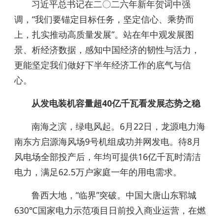
习近平总书记在二〇二六年新年贺词中强
调，“我们要锚定目标任务，坚定信心、乘势而
上，扎实推动高质量发展”。站在年中观发展图
景、析经济数据，感知中国经济的韧性与活力，
更能坚定我们做好下半年经济工作的底气与信
心。
从发电装机容量超40亿千瓦看发展态势之稳
南海之滨，绿电风起。6月22日，龙源电力海
南东方启源海风场9号机组成功并网发电。待8月
风电场全部投产后，年均可提供16亿千瓦时清洁
电力，满足62.5万户家庭一年的用电需求。
鲁西大地，“临界”突破。中国大唐山东郓城
630℃国家电力示范项目日前投入商业运营，在燃