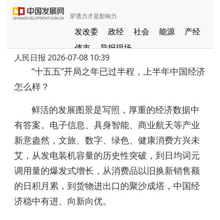
穿透力才是影响力
从四个新数据读懂上半年中国经济
发改委
政经
社会
能源
产经
债市
导报现场
人民日报
2026-07-08 10:39
中国发展视频
聚焦东方
“十五五”开局之年已过半程，上半年中国经济
长江经济带
国家级新区
健康
怎么样？
品牌
发展导航
京津冀协同发展
鲜活的发展图景是写照，厚重的经济数据中
一带一路
G60
国家援疆
有答案。电子信息、具身智能、商业航天等产业
中部崛起
新意盎然，文旅、数字、绿色、健康消费方兴未
全国闲置资产信息共享平台
艾，从发电装机容量的历史性突破，到日均词元
粤港澳大湾区
调用量的爆发式增长，从消费品以旧换新销售额
的日积月累，到货物进出口的聚沙成塔，中国经
济稳中有进、向新向优。