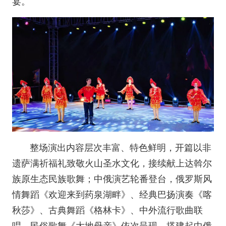
宴。
整场演出内容层次丰富、特色鲜明，开篇以非
遗萨满祈福礼致敬火山圣水文化，接续献上达斡尔
族原生态民族歌舞；中俄演艺轮番登台，俄罗斯风
情舞蹈《欢迎来到药泉湖畔》、经典巴扬演奏《喀
秋莎》、古典舞蹈《格林卡》、中外流行歌曲联
唱、民俗歌舞《大地母亲》依次呈现，搭建起中俄