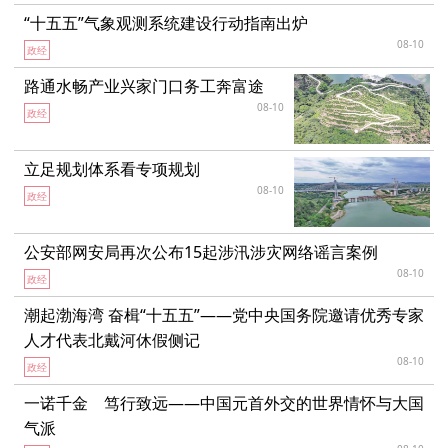
“十五五”气象观测系统建设行动指南出炉
08-10
政经
路通水畅产业兴家门口务工奔富途
08-10
政经
立足规划体系看专项规划
08-10
政经
公安部网安局再次公布15起涉汛涉灾网络谣言案例
08-10
政经
潮起渤海湾 奋楫“十五五”——党中央国务院邀请优秀专家
人才代表北戴河休假侧记
08-10
政经
一诺千金 笃行致远——中国元首外交的世界情怀与大国
气派