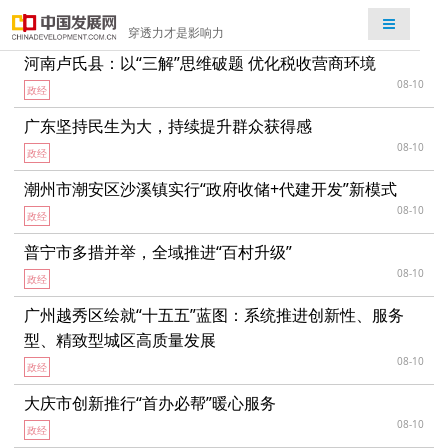
检索
穿透力才是影响力
河南卢氏县：以“三解”思维破题 优化税收营商环境
08-10
政经
广东坚持民生为大，持续提升群众获得感
08-10
政经
潮州市潮安区沙溪镇实行“政府收储+代建开发”新模式
08-10
政经
普宁市多措并举，全域推进“百村升级”
08-10
政经
广州越秀区绘就“十五五”蓝图：系统推进创新性、服务
型、精致型城区高质量发展
08-10
政经
大庆市创新推行“首办必帮”暖心服务
08-10
政经