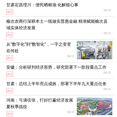
甘肃宕昌理川：便民晒粮场 化解烦心事
08-10
政经
榆次农商行深耕本土一线做实普惠金融 精准赋能榆次县
域实体经济发展
08-10
政经
从“数字化”到“数智化”，一字之变变
在何处
08-10
政经
安徽：分析研判经济形势，研究部署下一阶段重点工作
08-10
政经
甘肃：总结上半年亮点成效，部署下半年九大重点任务
08-10
政经
河南：弓满弦张，打好打赢经济发展
夏秋季战役
08-10
政经