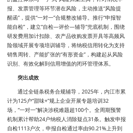
报、发票管理等环节潜在风险，主动推送“风险提
醒函”，提供“一对一”合规整改辅导。推行“申报智
能自检”，建立“自检—评价—辅导”兜底机制，围绕
研发费用加计扣除、农产品收购发票开具等高频风
险领域开展专项培训辅导，将纳税信用转化为支持
销售周转、产能扩张的“有形资金”，构建起从风险
识别、有效化解到信用增值的闭环管理体系。
突出成效
通过全链条税务合规辅导，2025年，内江市累
计为125户“甜味+”规上企业开展专题培训32
场，“一对一”解决涉税难题超100个。全周期预警
机制累计帮助24户纳税人消除疑点31条。触发申报
自检1113户次，申报自检通过率由90.21%上升到