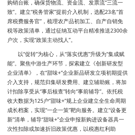
购销台账，确保货物流、资金流、发票流“三流一
致”。建立“税务管家”提前介入机制，选配23名“首
席税费服务官”，梳理农产品初加工、自产自销免
税等政策清单，通过征纳互动平台精准推送2300余
户次，实现“政策主动找人”。
以“促转”为核心，从“落实优惠”升级为“集成赋
能”。聚焦中游生产环节，探索建立《创新研发型
企业清单》，在“甜味+”企业新品研发立项初期提供
介入支持，规范归集研发费用、建立辅助账，将加
计扣除享受从“事后核查”转向“事前辅导”。依托税
收大数据为125户“甜味+”规上企业建立全生命周期
成长档案，实现“一企一策”靶向服务。建立“设备更
新”清单，辅导“甜味+”企业申报新购进设备器具一
次性扣除或加速折旧政策优惠，以税惠红利助