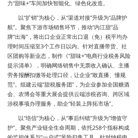
力“甜味+”车间加快智能化、绿色化改造。
以“扩销”为核心，从“渠道对接”升级为“品牌护
航”。聚焦下游市场销售环节，推动“内江甜”品
牌“出海”，将出口企业正常出口退（免）税平均办
理时间压缩至3个工作日以内。针对直播带货、社
区团购等新业态，制作《“甜味+”电商行业税务风险
提示清单》，明确网络销售中无票收入确认、主播
劳务报酬扣缴等处理口径，让企业“敢直播、懂规
范”。组建云端“甜税服务团”，为企业参加全国糖酒
会、农博会等重大展会提供云端涉税咨询、跨区域
涉税事项办理服务，助企“轻装上阵拓市场”。
以“培信”为核心，从“事后纠错”升级为“增值守
护”。聚焦产业链全生命周期，依托258个指标构成
的监控体系与“一户式”风险归集工具，针对纳税申