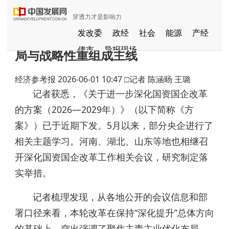
穿透力才是影响力
新一轮国资国企改革启航 新兴产业布
发改委
政经
社会
能源
产经
债市
导报现场
局与战略性重组成主线
中国发展视频
聚焦东方
经济参考报
2026-06-01 10:47
□记者 陈涵旸 王璐
长江经济带
国家级新区
健康
记者获悉，《关于进一步深化国资国企改革
品牌
发展导航
京津冀协同发展
的方案（2026—2029年）》（以下简称《方
一带一路
G60
国家援疆
案》）已于近期下发。5月以来，部分央企进行了
中部崛起
相关主题学习。河南、湖北、山东等地也相继召
全国闲置资产信息共享平台
开深化国资国企改革工作相关会议，研究制定落
粤港澳大湾区
实举措。
记者梳理发现，从各地公开的会议信息和部
署口径来看，本轮改革在保持“深化提升”总体方向
的基础上，突出强调了聚焦主责主业优化布局、