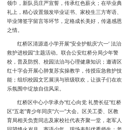
领巾，新队员庄严宣誓，传承红色薪火；在毕业典
礼上，精心设置颁发毕业证书、家校生三方寄语、
毕业簿签字留言等环节，定格成长美好，传递感恩
之情。
红桥区清源道小学开展“安全护航庆‘六一’ 法治
救护进校园”主题活动。联合公安红桥分局少年警
校，普及防拐、校园法治与心理健康知识；邀请区
红十字会开展心肺复苏实操教学，传授应急救护技
能；组织校园文艺展演与班级联欢，让孩子们在欢
乐氛围中绽放自信风采。
红桥区中心小学承办“红心向党 礼赞长征”红桥
区“五老”青少年同庆“六一”大会。区关工委、区教
育局相关负责同志及家校社代表齐聚一堂，老军人
回望烽火岁月、寄语少年，现场表彰优秀师生；老