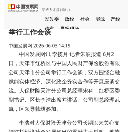
穿透力才是影响力
天津市红桥区与人保财险天津分公司
发改委
政经
社会
能源
产经
债市
导报现场
举行工作会谈
中国发展视频
聚焦东方
中国发展网
2026-06-03 14:19
长江经济带
国家级新区
健康
中国发展网讯 李揽月 记者朱波报道 6月2
品牌
发展导航
京津冀协同发展
日，天津市红桥区与中国人民财产保险股份有限
一带一路
G60
国家援疆
公司天津市分公司举行工作会谈，双方围绕金融
中部崛起
赋能实体经济、深化政企务实合作等开展座谈交
全国闲置资产信息共享平台
流。人保财险天津分公司总经理宋科，红桥区委
粤港澳大湾区
副书记、区长李浩出席并讲话。公司副总经理武
岚，区领导韩珺参加。
李浩对人保财险天津分公司长期以来关心支
持红桥经济社会发展作出的贡献表示感谢。他指