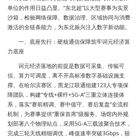
单位的作用日益凸显。“东北超”以大型赛事为实景
沙箱，检验网络保障、数据治理、区域协同与消费
激活的全链条能力，为东北振兴注入数字新动能。
一、底座先行：硬核通信保障筑牢词元经济算
力底座
词元经济落地的前提是数据可采集、传输可
信、算力可调度，离不开高标准数字基础设施支
撑。在哈尔滨赛区，黑龙江联通组建123人专项保
障团队，构建“专线+裸纤+5G-A”三重立体连接体
系，落实“赛前精调、赛中值守、赛后复盘”全流程
机制，为赛事提供“重保首席”级服务。场馆内外规
划部署八个物理站点，采用5G-A三载波聚合技术，
完成三轮天线精细调优，峰值速率突破3Gbps，较