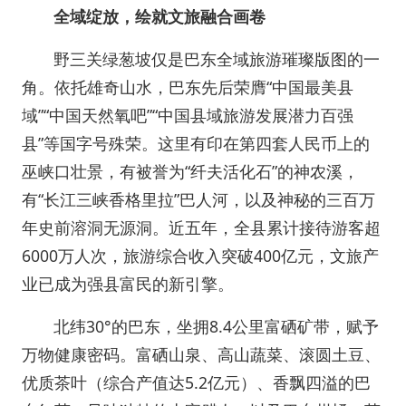
全域绽放，绘就文旅融合画卷
野三关绿葱坡仅是巴东全域旅游璀璨版图的一
角。依托雄奇山水，巴东先后荣膺“中国最美县
域”“中国天然氧吧”“中国县域旅游发展潜力百强
县”等国字号殊荣。这里有印在第四套人民币上的
巫峡口壮景，有被誉为“纤夫活化石”的神农溪，
有“长江三峡香格里拉”巴人河，以及神秘的三百万
年史前溶洞无源洞。近五年，全县累计接待游客超
6000万人次，旅游综合收入突破400亿元，文旅产
业已成为强县富民的新引擎。
北纬30°的巴东，坐拥8.4公里富硒矿带，赋予
万物健康密码。富硒山泉、高山蔬菜、滚圆土豆、
优质茶叶（综合产值达5.2亿元）、香飘四溢的巴