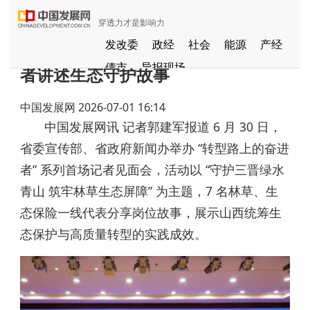
穿透力才是影响力
守护三晋绿水青山 山西林草一线奋进
发改委
政经
社会
能源
产经
债市
导报现场
者讲述生态守护故事
中国发展视频
聚焦东方
中国发展网
2026-07-01 16:14
长江经济带
国家级新区
健康
中国发展网讯 记者郭建军报道 6 月 30 日，
品牌
发展导航
京津冀协同发展
省委宣传部、省政府新闻办举办 “转型路上的奋进
一带一路
G60
国家援疆
者” 系列首场记者见面会，活动以 “守护三晋绿水
中部崛起
青山 筑牢林草生态屏障” 为主题，7 名林草、生
全国闲置资产信息共享平台
态保险一线代表分享岗位故事，展示山西统筹生
粤港澳大湾区
态保护与高质量转型的实践成效。