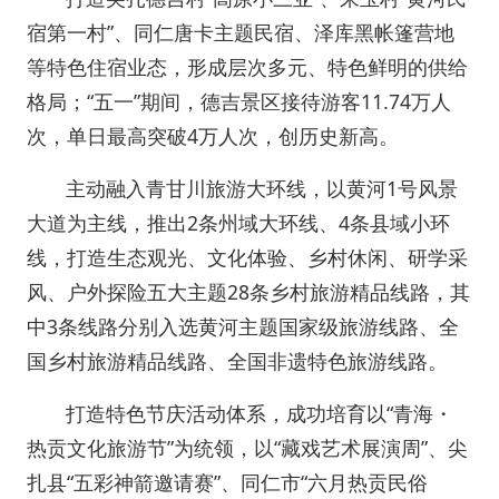
宿第一村”、同仁唐卡主题民宿、泽库黑帐篷营地
等特色住宿业态，形成层次多元、特色鲜明的供给
格局；“五一”期间，德吉景区接待游客11.74万人
次，单日最高突破4万人次，创历史新高。
主动融入青甘川旅游大环线，以黄河1号风景
大道为主线，推出2条州域大环线、4条县域小环
线，打造生态观光、文化体验、乡村休闲、研学采
风、户外探险五大主题28条乡村旅游精品线路，其
中3条线路分别入选黄河主题国家级旅游线路、全
国乡村旅游精品线路、全国非遗特色旅游线路。
打造特色节庆活动体系，成功培育以“青海・
热贡文化旅游节”为统领，以“藏戏艺术展演周”、尖
扎县“五彩神箭邀请赛”、同仁市“六月热贡民俗