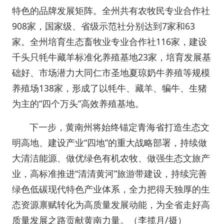
特色的品牌发展矩阵。全州共有农牧民专业合作社
908家，国家级、省级示范社分别达到7家和63
家。全州培育生态畜牧业专业合作社116家，建设
千头只牦牛藏羊标准化养殖基地23家，培育发展基
础好、市场潜力大同仁市圣地夏琼奶牛养殖等规模
养殖场138家，形成了以牦牛、藏羊、犏牛、生猪
为主的“四个万头”高效养殖基地。
下一步，黄南州将始终锚定
青海省
打造生态文
明高地
、
建设产业
“
四地
”
的重大战略部署
，持续做
大清洁能源、做优绿色有机农牧、做强生态文旅产
业，高标准推进“清清黄河”旅游带建设，持续完善
绿色低碳现代特色产业体系，全力把得天独厚的生
态资源禀赋转化为高质量发展动能，为全省走好高
质量发展之路贡献黄南力量。（李揽月/摄）