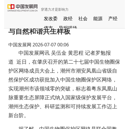
穿透力才是影响力
潮州市潮安凤凰山保护区努力打造人
发改委
政经
社会
能源
产经
债市
导报现场
与自然和谐共生样板
中国发展视频
聚焦东方
中国发展网
2026-07-07 00:06
长江经济带
国家级新区
健康
中国发展网讯 吴伍金 黄思程 记者罗勉报
品牌
发展导航
京津冀协同发展
道 近日，在肇庆召开的第二十七届中国生物圈保
一带一路
G60
国家援疆
护区网络成员大会上，潮州市潮安凤凰山省级自
中部崛起
然保护区成功获批加入中国生物圈保护区网络，
全国闲置资产信息共享平台
实现潮州市该领域零的突破，标志着粤东凤凰山
粤港澳大湾区
脉重要生态屏障正式纳入国家级保护发展平台，
潮州生态保护、科研监测和可持续发展工作迈上
新台阶。
据了解，中国生物圈保护区网络是联合国教