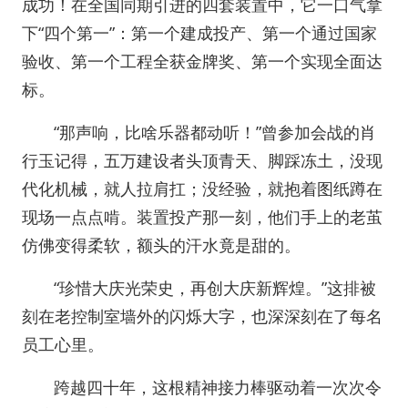
成功！在全国同期引进的四套装置中，它一口气拿
下“四个第一”：第一个建成投产、第一个通过国家
验收、第一个工程全获金牌奖、第一个实现全面达
标。
“那声响，比啥乐器都动听！”曾参加会战的肖
行玉记得，五万建设者头顶青天、脚踩冻土，没现
代化机械，就人拉肩扛；没经验，就抱着图纸蹲在
现场一点点啃。装置投产那一刻，他们手上的老茧
仿佛变得柔软，额头的汗水竟是甜的。
“珍惜大庆光荣史，再创大庆新辉煌。”这排被
刻在老控制室墙外的闪烁大字，也深深刻在了每名
员工心里。
跨越四十年，这根精神接力棒驱动着一次次令