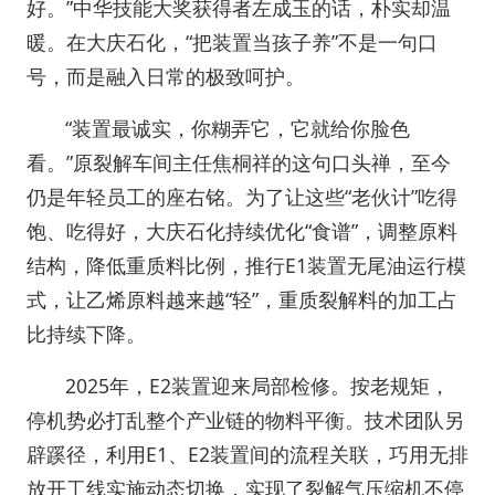
好。”中华技能大奖获得者左成玉的话，朴实却温
暖。在大庆石化，“把装置当孩子养”不是一句口
号，而是融入日常的极致呵护。
“装置最诚实，你糊弄它，它就给你脸色
看。”原裂解车间主任焦桐祥的这句口头禅，至今
仍是年轻员工的座右铭。为了让这些“老伙计”吃得
饱、吃得好，大庆石化持续优化“食谱”，调整原料
结构，降低重质料比例，推行E1装置无尾油运行模
式，让乙烯原料越来越“轻”，重质裂解料的加工占
比持续下降。
2025年，E2装置迎来局部检修。按老规矩，
停机势必打乱整个产业链的物料平衡。技术团队另
辟蹊径，利用E1、E2装置间的流程关联，巧用无排
放开工线实施动态切换，实现了裂解气压缩机不停