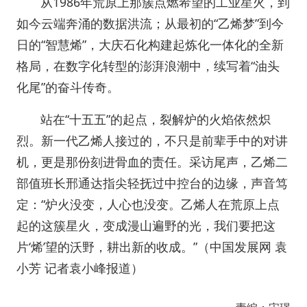
从1986年荒原上那簇点燃希望的工业星火，到
如今云端奔涌的数据洪流；从最初的“乙烯梦”到今
日的“智慧烯”，大庆石化构建起炼化一体化的全新
格局，在数字化转型的澎湃浪潮中，续写着“油头
化尾”的奋斗传奇。
站在“十五五”的起点，裂解炉的火焰依然炽
烈。新一代乙烯人接过的，不只是前辈手中的对讲
机，更是那份刻进骨血的责任。采访尾声，乙烯二
部值班长邢通达指尖轻抚过中控台的边缘，声音笃
定：“炉火没变，人心也没变。乙烯人在荒原上点
起的这簇星火，变成漫山遍野的光，我们要把这
片‘烯’望的沃野，耕出新的收成。”（
中国发展网 袁
小芳 记者袁小峰报道
）