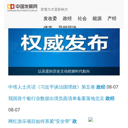
穿透力才是影响力
发改委
政经
社会
能源
产经
债市
导报现场
中国发展视频
聚焦东方
长江经济带
国家级新区
健康
品牌
发展导航
京津冀协同发展
一带一路
G60
国家援疆
以高度的历史主动把握时代航向
中部崛起
全国闲置资产信息共享平台
中塔人士共话《习近平谈治国理政》第五卷
政经
08-07
粤港澳大湾区
我国首个银行业数据出境负面清单备案落地北京
政经
08-07
网红游乐项目如何系紧“安全带”
政