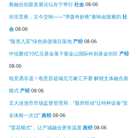
教融合创新发展论坛在宁举行
社会
08-06
丝弦竞夜，古今交响——“弹拨奇妙夜”奏响金陵雅韵
社
会
08-06
“险资入苏”绿色保债项目落地
产经
08-06
中信聚信10亿元基金落子紫金山国际科创基金街区
产经
08-06
电竞遇非遗！电竞苏超城北万象汇开赛 解锁文体融合新
模式
产经
08-06
五大连池市市场监督管理局：“股所联动”让特种设备“安
全体检一次过”
政经
08-06
“莲花模式”，让产城融合更有温度
政经
08-06