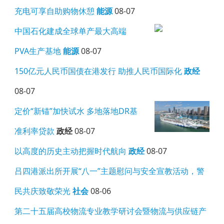
充电可享自助购物休憩
能源
08-07
中国石化建成全球单产最大高端
PVA生产基地
能源
08-07
150亿元人民币国债在港发行 助推人民币国际化
政经
08-07
定价“新锚”加快试水 多地落地DR基
准利率贷款
政经
08-07
以高度的历史主动把握时代航向
政经
08-07
吕四港派出所开展“八一”主题慰问与安全宣教活动，警
民共庆致敬荣光
社会
08-06
第二十五届高校物流专业教学研讨会暨物流与供应链产