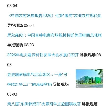
08-04
《中国农村发展报告2026》七策“破局”农业农村现代化
导报现场
08-04
尼尔森IQ：中国直播电商市场规模接近美国电商总规模
导报现场
08-03
2026年电力建设科技发展大会在厦门召开
导报现场
08-
03
走进施耐德电气北京园区：一座“可
持续灯塔工厂”的减碳密码
导报现场
08-03
第八届“东风梦想车”大赛研学之旅圆满收官
导报现场