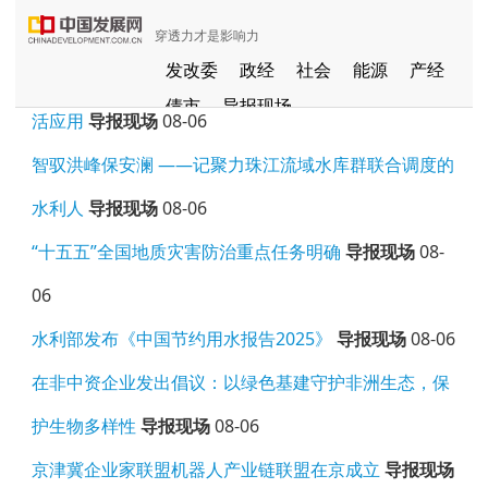
穿透力才是影响力
发改委
政经
社会
能源
产经
涂鸦智能推出Tuya AI Coding：一句话把灵感变成AI生
债市
导报现场
活应用
导报现场
08-06
中国发展视频
聚焦东方
智驭洪峰保安澜 ——记聚力珠江流域水库群联合调度的
长江经济带
国家级新区
健康
水利人
导报现场
08-06
品牌
发展导航
京津冀协同发展
一带一路
G60
国家援疆
“十五五”全国地质灾害防治重点任务明确
导报现场
08-
中部崛起
06
全国闲置资产信息共享平台
水利部发布《中国节约用水报告2025》
导报现场
08-06
粤港澳大湾区
在非中资企业发出倡议：以绿色基建守护非洲生态，保
护生物多样性
导报现场
08-06
京津冀企业家联盟机器人产业链联盟在京成立
导报现场